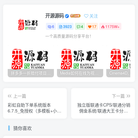
开源源码
关注
6
3923
4
17
1175W+
一个高质量源码分享平台！
拼多多一折赔付项目是怎么操作的？
Media如何在线为视频自动添加字幕？
上一篇
下一篇
彩虹自助下单系统版本
独立版联通卡CPS/联通分销
6.7.5_免授权（多模板+小储
佣金系统/联通大王卡分销_
云商城模板）
独立安装版
猜你喜欢