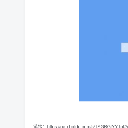
链接：https://pan.baidu.com/s/1SGBGjYY1ql2