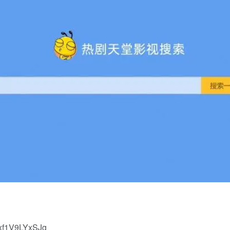
xf1V9LYxSJg