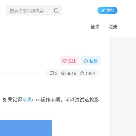
发布
登录
注册
关注
私信
2
6619
1464
，如果觉得
苹果
cms操作麻烦，可以试试这款影