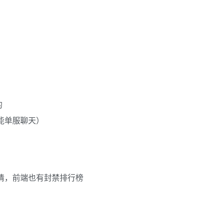
）
的
能单服聊天）
情，前端也有封禁排行榜