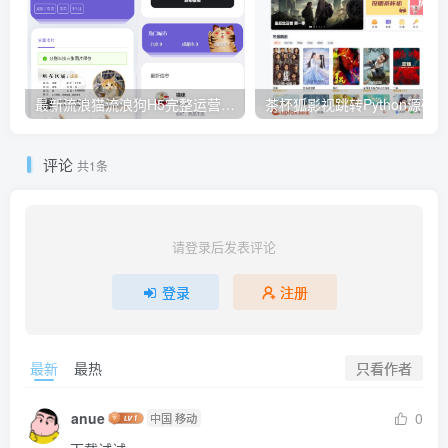
最新流浪猫流浪狗H5完整运营源码下载/可封装APP
茶杯狐影视跳转Python源码
评论
共1条
请登录后发表评论
登录
注册
只看作者
最新
最热
anue
0
中国 移动