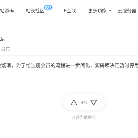
BBS
站源码
站长社区
E互联
更多功能
云服务器
知。
日 发布
较繁琐，为了给注册会员的流程进一步简化，源码库决定暂时停
评分
欢迎为他评分