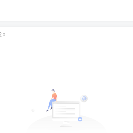
！
丝
0