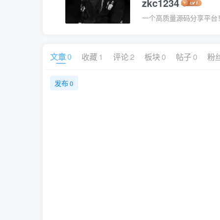
zkc1234
一个高质量源码分享平台
文章
0
收藏
1
评论
2
板块
0
帖子
0
粉
发布
0