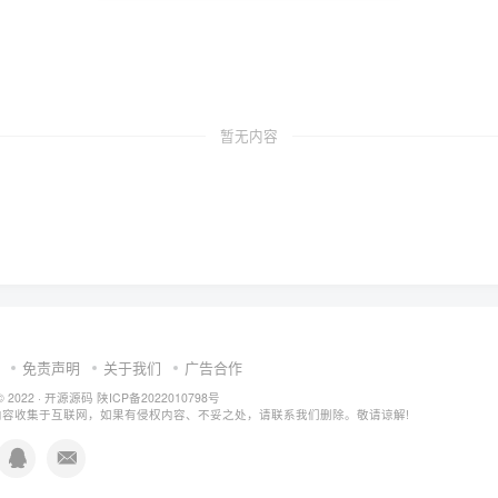
暂无内容
免责声明
关于我们
广告合作
© 2022 ·
开源源码
陕ICP备2022010798号
内容收集于互联网，如果有侵权内容、不妥之处，请联系我们删除。敬请谅解!