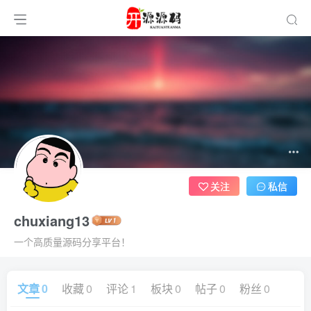
关注
私信
chuxiang13
一个高质量源码分享平台！
文章
0
收藏
0
评论
1
板块
0
帖子
0
粉丝
0