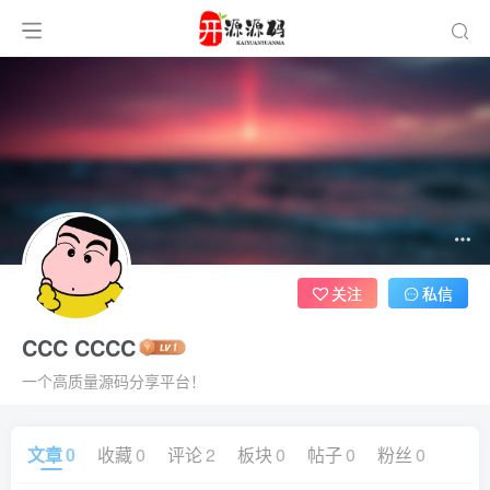
关注
私信
CCC CCCC
一个高质量源码分享平台！
文章
0
收藏
0
评论
2
板块
0
帖子
0
粉丝
0