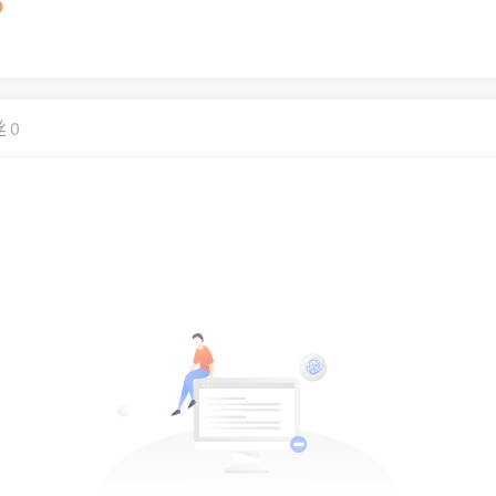
！
丝
0