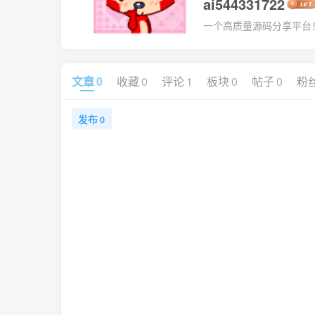
ai544331722
一个高质量源码分享平台
文章
0
收藏
0
评论
1
板块
0
帖子
0
粉
发布
0