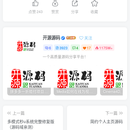
点赞
243
赞赏
分享
收藏
开源源码
关注
6
3923
4
17
1175W+
一个高质量源码分享平台！
拼多多一折赔付项目是怎么操作的？
Media如何在线为视频自动添加字幕？
上一篇
下一篇
多模式秒u系统完整修复版
简约个人主页源码
（源码域亲测）