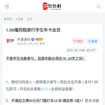
首页
E互联
正文
1.99撸同程旅行学生年卡会员
开源源码
关注
私信
2025年12月10日 更新
0
1186
277
不是学生也能参与，但是年龄必须在16~24岁之间！
1、微信扫码进入->按照提示填写->然后点击开通->支付1.99
元即可->开完后去黑鲸
会员
->全部权益查看！
2、
开通后立得20元无门槛
打车/火车/酒店券 3选1
！
更多详细