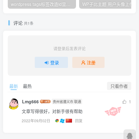
wordpress tags标签改造id显示加后缀html显示
WP子比主
评论
共1条
请登录后发表评论
登录
注册
只看作者
最新
最热
Lmg666
1
贵州省遵义市 联通
文章写得很好，对新手很有帮助
2022年09月02日
回复