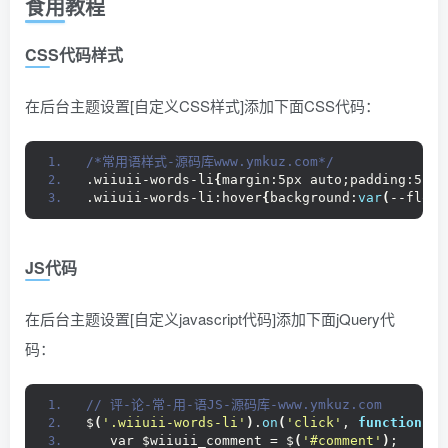
食用教程
CSS代码样式
在后台主题设置[自定义CSS样式]添加下面CSS代码：
/*常用语样式-源码库www.ymkuz.com*/
.wiiuii-words-li
{
margin:5px auto;padding:5px;
.wiiuii-words-li:hover
{
background:
var
(
--float
JS代码
在后台主题设置[自定义javascript代码]添加下面jQuery代
码：
// 评-论-常-用-语JS-源码库-www.ymkuz.com
$
(
'.wiiuii-words-li'
)
.
on
(
'click'
, 
function
()
   var $wiiuii_comment = $
(
'#comment'
)
;