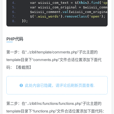
    var wiiuii_com_text = $
(
this
)
.
find
(
'span'
    var wiiuii_com_original = $wiiuii_comment
    $wiiuii_comment.
val
(
wiiuii_com_original ?
    $
(
'.wiui_words'
)
.
removeClass
(
'open'
)
;
})
;
PHP代码
第一步：在“../zibll/template/comments.php”子比主题的
template目录下“comments.php”文件合适位置添加下面代
码：【看截图】
此处内容已隐藏，请评论后刷新页面查看.
第二步：在“../zibll/inc/functions/functions.php”子比主题的
template目录下“functions.php”文件合适位置添加下面代码：