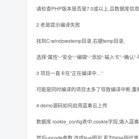
请检查PHP版本是否是7.0或以上,且数据库信息正
2 老是提示编译失败
找到C:windowstemp目录,右键temp目录,
选择“属性“-“安全“-“编辑“-“添加“-输入“E”-
3 项目一直卡在”正在编译中…”
可能是同时编译的项目太多了导致编译中断,重
4 demo源码如何启用蓝奏云上传
数据库 rookie_config表中,cookie字段,填入蓝
然后upcode参数,改成true即可,若为false则