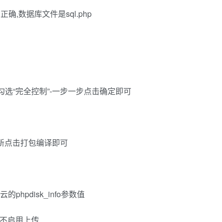
确,数据库文件是sql.php
“确认”-勾选“完全控制”-一步一步点击确定即可
新点击打包编译即可
奏云的phpdisk_info参数值
代表不启用上传