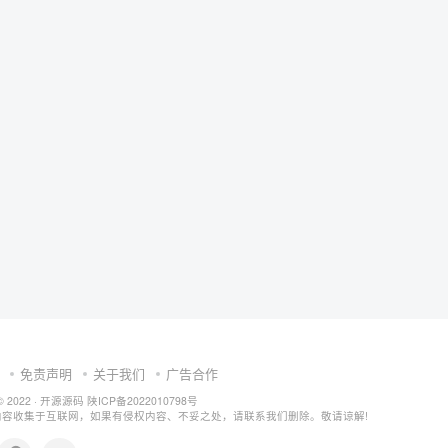
免责声明
关于我们
广告合作
© 2022 ·
开源源码
陕ICP备2022010798号
内容收集于互联网，如果有侵权内容、不妥之处，请联系我们删除。敬请谅解!